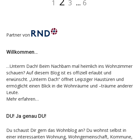
Seite
2
1
3
…
6
Partner von
Willkommen…
…Unterm Dach! Beim Nachbarn mal heimlich ins Wohnzimmer
schauen? Auf diesem Blog ist es offiziell erlaubt und
erwünscht. „Unterm Dach“ öffnet Leipziger Haustüren und
ermöglicht einen Blick in die Wohnräume und –träume anderer
Leute.
Mehr erfahren…
DU! Ja genau DU!
Du schaust Dir gern das Wohnblog an? Du wohnst selbst in
einer interessanten Wohnung, Wohngemeinschaft, Kommune,