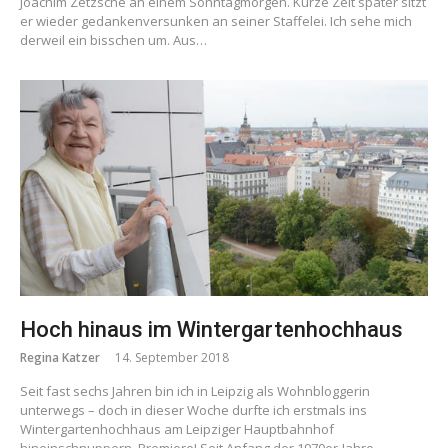
Joachim Zetzsche an einem Sonntagmorgen. Kurze Zeit später sitzt
er wieder gedankenversunken an seiner Staffelei. Ich sehe mich
derweil ein bisschen um. Aus…
Hoch hinaus im Wintergartenhochhaus
Regina Katzer
14. September 2018
Seit fast sechs Jahren bin ich in Leipzig als Wohnbloggerin
unterwegs – doch in dieser Woche durfte ich erstmals ins
Wintergartenhochhaus am Leipziger Hauptbahnhof
hineinschnuppern. Premiere! Seit Anfang der 1970er-Jahre…