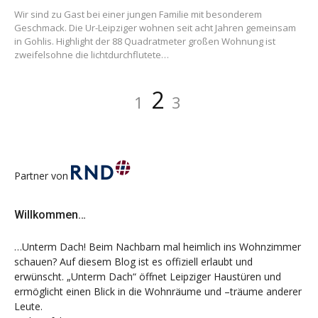
Wir sind zu Gast bei einer jungen Familie mit besonderem
Geschmack. Die Ur-Leipziger wohnen seit acht Jahren gemeinsam
in Gohlis. Highlight der 88 Quadratmeter großen Wohnung ist
zweifelsohne die lichtdurchflutete…
Beitragsnavigation
Seite
Seite
Seite
2
1
3
Partner von
Willkommen…
…Unterm Dach! Beim Nachbarn mal heimlich ins Wohnzimmer
schauen? Auf diesem Blog ist es offiziell erlaubt und
erwünscht. „Unterm Dach“ öffnet Leipziger Haustüren und
ermöglicht einen Blick in die Wohnräume und –träume anderer
Leute.