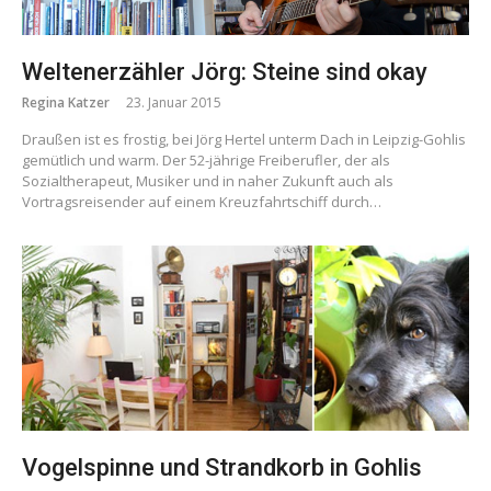
Weltenerzähler Jörg: Steine sind okay
Regina Katzer
23. Januar 2015
Draußen ist es frostig, bei Jörg Hertel unterm Dach in Leipzig-Gohlis
gemütlich und warm. Der 52-jährige Freiberufler, der als
Sozialtherapeut, Musiker und in naher Zukunft auch als
Vortragsreisender auf einem Kreuzfahrtschiff durch…
Vogelspinne und Strandkorb in Gohlis