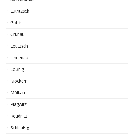
Eutritzsch
Gohlis
Grünau
Leutzsch
Lindenau
Lößnig
Möckern
Mölkau
Plagwitz
Reudnitz
Schleußig