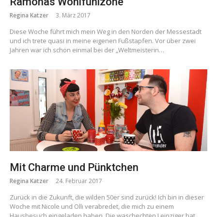
Ramonas Wohlfühlzone
Regina Katzer
3. März 2017
Diese Woche führt mich mein Weg in den Norden der Messestadt
und ich trete quasi in meine eigenen Fußstapfen. Vor über zwei
Jahren war ich schon einmal bei der „Weltmeisterin…
Mit Charme und Pünktchen
Regina Katzer
24. Februar 2017
Zurück in die Zukunft, die wilden 50er sind zurück! Ich bin in dieser
Woche mit Nicole und Olli verabredet, die mich zu einem
Hausbesuch eingeladen haben. Die waschechten Leipziger hat…