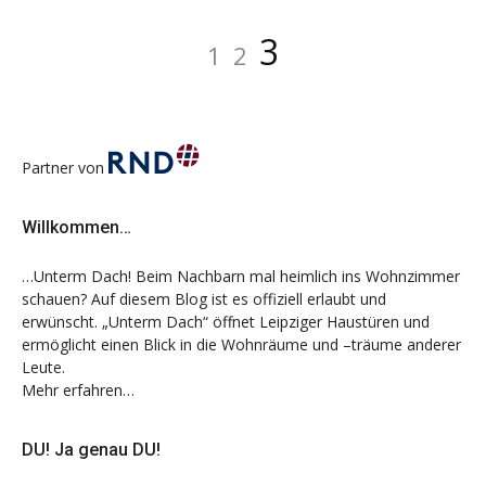
Beitragsnavigation
Seite
Seite
Seite
3
1
2
Partner von
Willkommen…
…Unterm Dach! Beim Nachbarn mal heimlich ins Wohnzimmer
schauen? Auf diesem Blog ist es offiziell erlaubt und
erwünscht. „Unterm Dach“ öffnet Leipziger Haustüren und
ermöglicht einen Blick in die Wohnräume und –träume anderer
Leute.
Mehr erfahren…
DU! Ja genau DU!