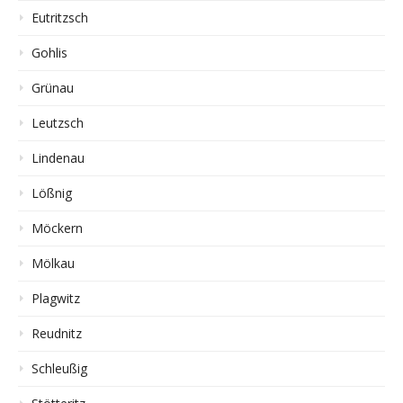
Eutritzsch
Gohlis
Grünau
Leutzsch
Lindenau
Lößnig
Möckern
Mölkau
Plagwitz
Reudnitz
Schleußig