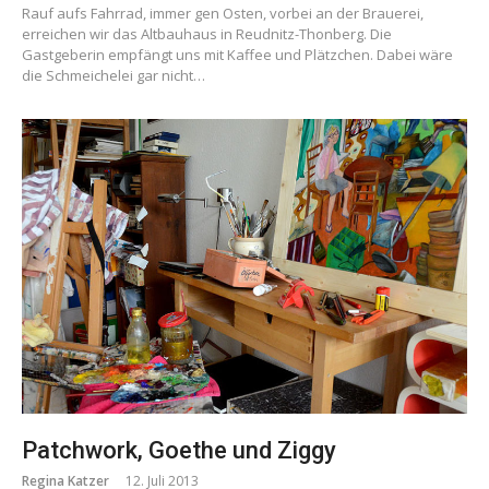
Rauf aufs Fahrrad, immer gen Osten, vorbei an der Brauerei,
erreichen wir das Altbauhaus in Reudnitz-Thonberg. Die
Gastgeberin empfängt uns mit Kaffee und Plätzchen. Dabei wäre
die Schmeichelei gar nicht…
Patchwork, Goethe und Ziggy
Regina Katzer
12. Juli 2013