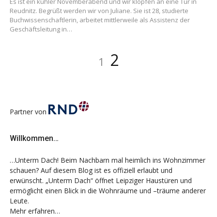
Es ist ein kühler Novemberabend und wir klopfen an eine Tür in
Reudnitz. Begrüßt werden wir von Juliane. Sie ist 28, studierte
Buchwissenschaftlerin, arbeitet mittlerweile als Assistenz der
Geschäftsleitung in…
Beitragsnavigation
Seite
Seite
2
1
Partner von
Willkommen…
…Unterm Dach! Beim Nachbarn mal heimlich ins Wohnzimmer
schauen? Auf diesem Blog ist es offiziell erlaubt und
erwünscht. „Unterm Dach“ öffnet Leipziger Haustüren und
ermöglicht einen Blick in die Wohnräume und –träume anderer
Leute.
Mehr erfahren…