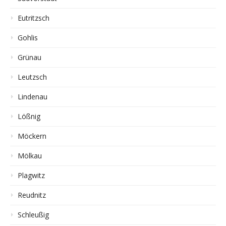
Eutritzsch
Gohlis
Grünau
Leutzsch
Lindenau
Lößnig
Möckern
Mölkau
Plagwitz
Reudnitz
Schleußig