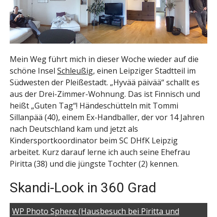
Mein Weg führt mich in dieser Woche wieder auf die
schöne Insel
Schleußig
, einen Leipziger Stadtteil im
Südwesten der Pleißestadt. „Hyvää päivää“ schallt es
aus der Drei-Zimmer-Wohnung. Das ist Finnisch und
heißt „Guten Tag“! Händeschütteln mit Tommi
Sillanpää (40), einem Ex-Handballer, der vor 14 Jahren
nach Deutschland kam und jetzt als
Kindersportkoordinator beim SC DHfK Leipzig
arbeitet. Kurz darauf lerne ich auch seine Ehefrau
Piritta (38) und die jüngste Tochter (2) kennen.
Skandi-Look in 360 Grad
WP Photo Sphere (Hausbesuch bei Piritta und