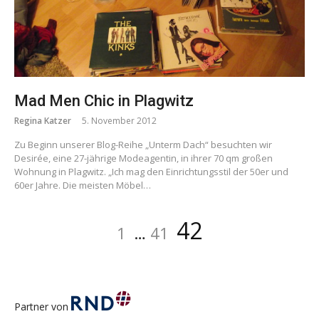
Mad Men Chic in Plagwitz
Regina Katzer
5. November 2012
Zu Beginn unserer Blog-Reihe „Unterm Dach“ besuchten wir
Desirée, eine 27-jährige Modeagentin, in ihrer 70 qm großen
Wohnung in Plagwitz. „Ich mag den Einrichtungsstil der 50er und
60er Jahre. Die meisten Möbel…
Beitragsnavigation
Seite
Seite
Seite
42
1
…
41
Partner von