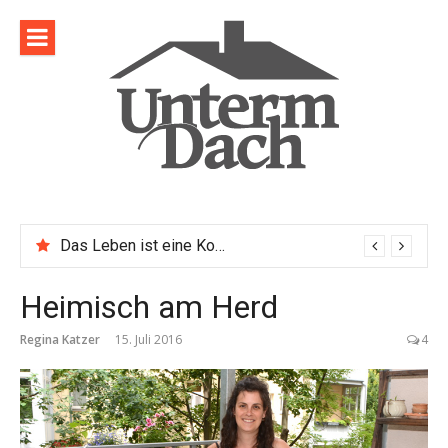
Direkt
zum
Inhalt
Das Leben ist eine Komposition
Heimisch am Herd
Regina Katzer
15. Juli 2016
4