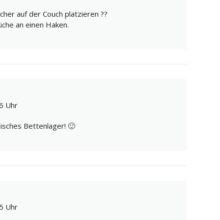
her auf der Couch platzieren ??
üche an einen Haken.
6 Uhr
nisches Bettenlager! 🙂
5 Uhr