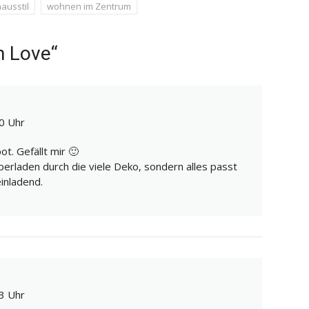
ausstil
wohnen im Zentrum
n Love“
0 Uhr
t. Gefällt mir 🙂
berladen durch die viele Deko, sondern alles passt
inladend.
3 Uhr