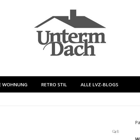
LE WOHNUNG
RETRO STIL
ALLE LVZ-BLOGS
Pa
8
W