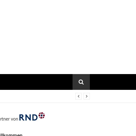
rtner von
illkommen…