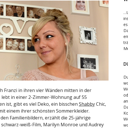
…U
in
es
Da
er
tr
Me
DU
Du
wo
Wo
h Franzi in ihren vier Wänden mitten in der
od
au lebt in einer 2-Zimmer-Wohnung auf 55
an
 ist, gibt es viel Deko, ein bisschen
Shabby
Chic,
Da
mit einem ihrer schönsten Sommerkleider.
Ko
den Familienbildern, erzählt die 25-jährige
W
in schwarz-weiß-Film, Marilyn Monroe und Audrey
wo