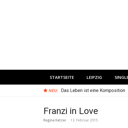
Direkt
zum
Inhalt
STARTSEITE
LEIPZIG
SING
NEU:
Das Leben ist eine Komposition
Franzi in Love
Regina Katzer
13. Februar 2015