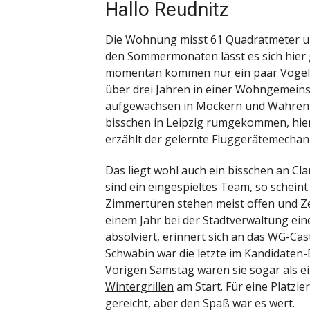
Hallo Reudnitz
Die Wohnung misst 61 Quadratmeter un
den Sommermonaten lässt es sich hier 
momentan kommen nur ein paar Vögelche
über drei Jahren in einer Wohngemeins
aufgewachsen in
Möckern
und Wahren, 
bisschen in Leipzig rumgekommen, hier 
erzählt der gelernte Fluggerätemechani
Das liegt wohl auch ein bisschen an Cl
sind ein eingespieltes Team, so scheint
Zimmertüren stehen meist offen und Zeit
einem Jahr bei der Stadtverwaltung ei
absolviert, erinnert sich an das WG-Ca
Schwäbin war die letzte im Kandidaten-B
Vorigen Samstag waren sie sogar als e
Wintergrillen
am Start. Für eine Platzie
gereicht, aber den Spaß war es wert.