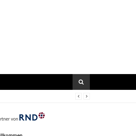
rtner von
illkommen…