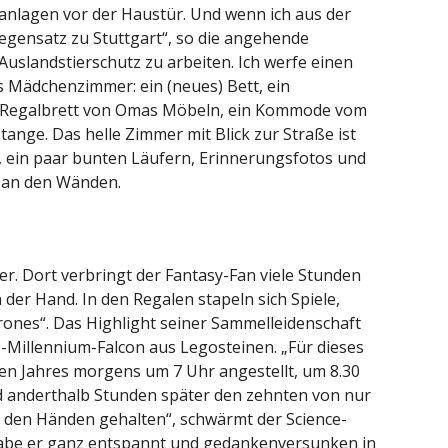
kanlagen vor der Haustür. Und wenn ich aus der
 Gegensatz zu Stuttgart“, so die angehende
 Auslandstierschutz zu arbeiten. Ich werfe einen
tes Mädchenzimmer: ein (neues) Bett, ein
m Regalbrett von Omas Möbeln, ein Kommode vom
ange. Das helle Zimmer mit Blick zur Straße ist
 ein paar bunten Läufern, Erinnerungsfotos und
 an den Wänden.
r. Dort verbringt der Fantasy-Fan viele Stunden
der Hand. In den Regalen stapeln sich Spiele,
nes“. Das Highlight seiner Sammelleidenschaft
-Millennium-Falcon aus Legosteinen. „Für dieses
ten Jahres morgens um 7 Uhr angestellt, um 8.30
 anderthalb Stunden später den zehnten von nur
 den Händen gehalten“, schwärmt der Science-
 habe er ganz entspannt und gedankenversunken in