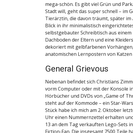
mega-schön. Es gibt viel Grün und Par
Stadt will, geht das super schnell – im
Tierärztin, die davon träumt, später im
Blick in ihr minimalistisch eingerichte
selbstgebauter Schreibtisch aus eine
Dachboden der Eltern und eine Kleiderst
dekoriert mit gelbfarbenen Vorhängen,
anatomischen Lernpostern von Katzen
General Grievous
Nebenan befindet sich Christians Zimme
vorm Computer oder mit der Konsole in 
Hörbücher und DVDs von „Game of Thro
steht auf der Kommode – ein Star-Wars
Stück habe ich mich am 2. Oktober letz
Uhr einen Nummernzettel erhalten und
13 an dem Tag verkauften Lego-Sets in
Fiction-Fan. Die insgesamt 7500 Teile