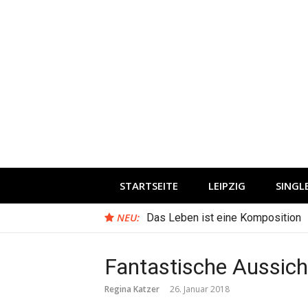
Direkt
zum
Inhalt
STARTSEITE
LEIPZIG
SING
NEU:
Das Leben ist eine Komposition
Fantastische Aussich
Regina Katzer
26. Januar 2018