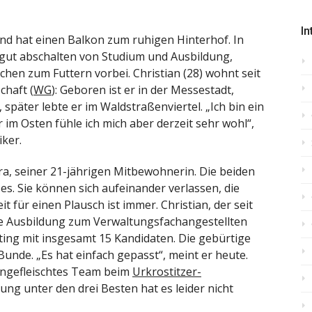
In
d hat einen Balkon zum ruhigen Hinterhof. In
gut abschalten von Studium und Ausbildung,
n zum Futtern vorbei. Christian (28) wohnt seit
chaft (
WG
): Geboren ist er in der Messestadt,
später lebte er im Waldstraßenviertel. „Ich bin ein
im Osten fühle ich mich aber derzeit sehr wohl“,
ker.
ara, seiner 21-jährigen Mitbewohnerin. Die beiden
 es. Sie können sich aufeinander verlassen, die
 für einen Plausch ist immer. Christian, der seit
ne Ausbildung zum Verwaltungsfachangestellten
sting mit insgesamt 15 Kandidaten. Die gebürtige
unde. „Es hat einfach gepasst“, meint er heute.
ingefleischtes Team beim
Urkrostitzer-
rung unter den drei Besten hat es leider nicht