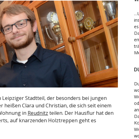
…U
in
es
Da
er
tr
Me
DU
Du
wo
Wo
 Leipziger Stadtteil, der besonders bei jungen
od
r heißen Clara und Christian, die sich seit einem
an
-Wohnung in
Reudnitz
teilen. Der Hausflur hat den
Da
rts, auf knarzenden Holztreppen geht es
Ko
W
wo