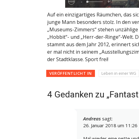
-
+
Auf ein einzigartiges Räumchen, das sic
junge Mann besonders stolz. In den v
„Museums-Zimmers“ stehen unzählige St
„Hobbit“- und „Herr-der-Ringe“-Welt. 
stammt aus dem Jahr 2012, erinnert sic
er mal nicht in seinem „Ausstellungszim
der Stadtklasse. Sport frei!
VERÖFFENTLICHT IN
Leben in einer WG
4 Gedanken zu „Fantast
Andreas
sagt:
26. Januar 2018 um 11:26
Mal wieder eine nette un