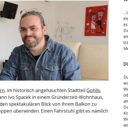
…U
in
es
Da
er
tr
Me
DU
Du
wo
Wo
rn
, im historisch angehauchten Stadtteil
Gohlis
,
od
nn Ivo Spacek in einem Gründerzeit-Wohnhaus,
an
 den spektakulären Blick von ihrem Balkon zu
Da
reppen überwinden. Einen Fahrstuhl gibt es nämlich
Ko
W
wo