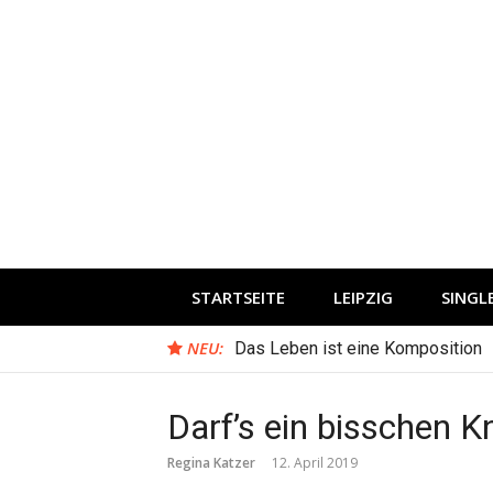
Direkt
zum
Inhalt
STARTSEITE
LEIPZIG
SING
NEU:
Das Leben ist eine Komposition
Darf’s ein bisschen K
Regina Katzer
12. April 2019