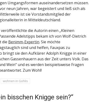
htigen Umgangsformen auseinandersetzen müssen.
or neun Jahren, war begeistert und ließ sich als
Mittlerweile ist sie Vorstandsmitglied der
onalleiterin in Mitteldeutschland.
eröffentlichte die Autorin einen „Kleinen
Passende Adelstipps bekam ich von Wolf-Dietrich
t die
Benimm-Expertin
. Sie möchte
stauglich sind und helfen, Fauxpas zu
bringt sie den Aufklärer Adolph Knigge in einer
schen Gassenhauern aus der Zeit unters Volk. Das
und Wein“ und es werden beispielsweise Fragen
beantwortet. Zum Wohl!
wohnen in Gohlis
ein bisschen Knigge sein?“