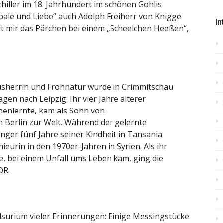
chiller im 18. Jahrhundert im schönen Gohlis
bale und Liebe“ auch Adolph Freiherr von Knigge
In
hlt mir das Pärchen bei einem „Scheelchen Heeßen“,
ausherrin und Frohnatur wurde in Crimmitschau
en nach Leipzig. Ihr vier Jahre älterer
nnenlernte, kam als Sohn von
 Berlin zur Welt. Während der gelernte
er fünf Jahre seiner Kindheit in Tansania
ieurin in den 1970er-Jahren in Syrien. Als ihr
ete, bei einem Unfall ums Leben kam, ging die
DR.
lsurium vieler Erinnerungen: Einige Messingstücke