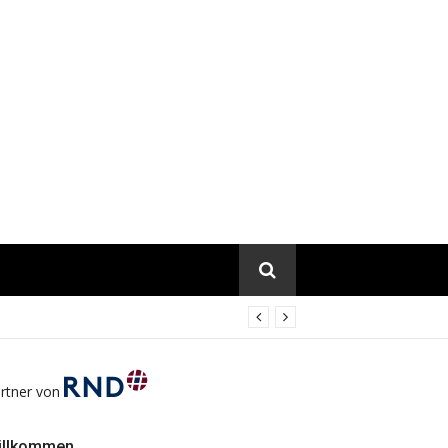
rtner von
illkommen…